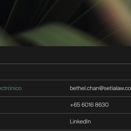
ectrónico
bethel.chan@setialaw.c
+65 6016 8630
LinkedIn